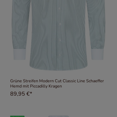
Grüne Streifen Modern Cut Classic Line Schaeffer
Hemd mit Piccadilly Kragen
89,95 €*