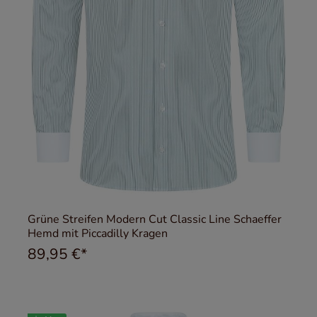
Grüne Streifen Modern Cut Classic Line Schaeffer
Hemd mit Piccadilly Kragen
89,95 €*