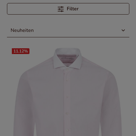
Filter
11.12
%