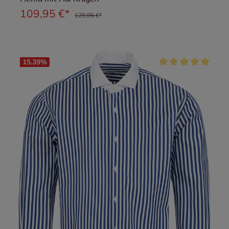
109,95 €*
129,95 €*
15.39
%
Durchschnittliche Be