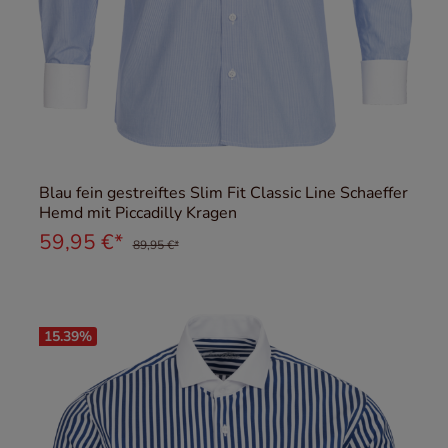
Blau fein gestreiftes Slim Fit Classic Line Schaeffer
Hemd mit Piccadilly Kragen
59,95 €*
89,95 €*
15.39
%