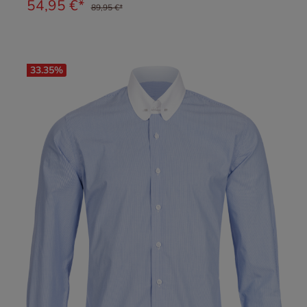
54,95 €*
89,95 €*
33.35
%