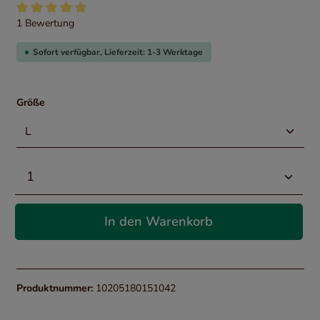
Durchschnittliche Bewertung von 5 von 5 Sternen
1 Bewertung
Sofort verfügbar, Lieferzeit: 1-3 Werktage
Größe
In den Warenkorb
Produktnummer:
10205180151042