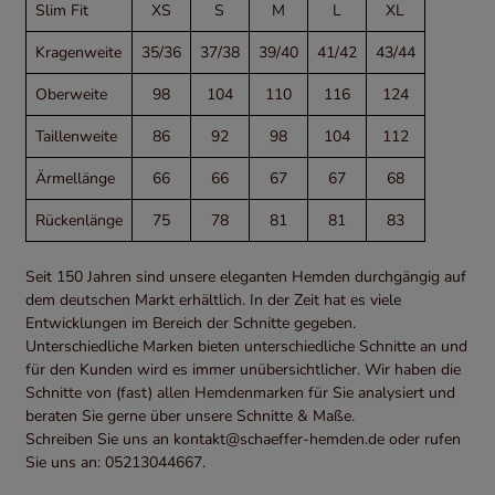
Slim Fit
XS
S
M
L
XL
Kragenweite
35/36
37/38
39/40
41/42
43/44
Oberweite
98
104
110
116
124
Taillenweite
86
92
98
104
112
Ärmellänge
66
66
67
67
68
Rückenlänge
75
78
81
81
83
Seit 150 Jahren sind unsere eleganten Hemden durchgängig auf
dem deutschen Markt erhältlich. In der Zeit hat es viele
Entwicklungen im Bereich der Schnitte gegeben.
Unterschiedliche Marken bieten unterschiedliche Schnitte an und
für den Kunden wird es immer unübersichtlicher. Wir haben die
Schnitte von (fast) allen Hemdenmarken für Sie analysiert und
beraten Sie gerne über unsere Schnitte & Maße.
Schreiben Sie uns an
kontakt@schaeffer-hemden.de
oder rufen
Sie uns an:
05213044667
.