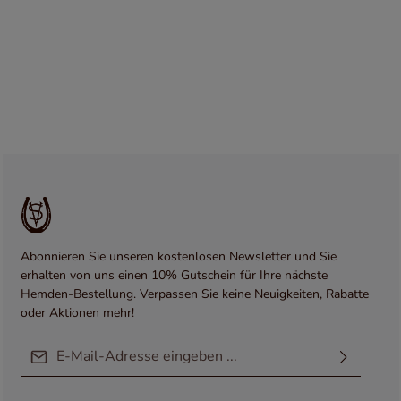
hervorragend zu vielen Anlässen kombinieren. Ein Paar
Manschettenknöpfe sind im Lieferumfang enthalten. Unser Schaeffer
Hemd hat folgende Merkmale:Classic LineTab-Kragen Langarm -
normaler Arm Modern Cut - taillierte Schnittführung - Beispiel:
Größe 41/42 (L) Taillenweite = 112 cmUmschlagmanschetten rund -
inklusive Manschettenknöpfen Schlitzbesatz mit Knopf7 Stiche pro
Zentimeter bei allen NähtenSeitennaht als Kappnaht genäht Knöpfe
auf Stiel angenäht - inklusive Ascolite-Verfahren für besonders
festen Halt Ohne BrusttascheHochwertiger Dobby Stoff 100%
Baumwolle waschbar bei 40 Grad BügelleichtAlle unsere Stoffe
werden nach Öko-Tex Standard 100 geprüft.
Abonnieren Sie unseren kostenlosen Newsletter und Sie
erhalten von uns einen 10% Gutschein für Ihre nächste
Hemden-Bestellung. Verpassen Sie keine Neuigkeiten, Rabatte
oder Aktionen mehr!
E-Mail-Adresse*
Ich habe die
Datenschutzbestimmungen
zur Kenntnis