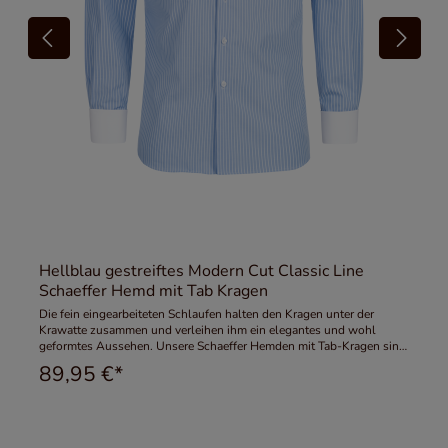
Hellblau gestreiftes Modern Cut Classic Line
Schaeffer Hemd mit Tab Kragen
Die fein eingearbeiteten Schlaufen halten den Kragen unter der
Krawatte zusammen und verleihen ihm ein elegantes und wohl
geformtes Aussehen. Unsere Schaeffer Hemden mit Tab-Kragen sind
mit hochwertigen, knöpfbaren Schlaufen versehen; auf billige
89,95 €*
Druckknöpfe verzichten wir gerne. Unsere hellblau gestreifen
Schaeffer Hemden der Classic Line werden aus hochwertigem Dobby
Stoff gefertigt. Garn aus 100% Baumwolle wird zu einem feinen Stoff
gewebt, der blickdicht und angenehm auf der Haut ist. Der klassische
Tab und die eleganten Umschlagmanschetten lassen sich