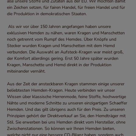
alle unsere Stoffe und Zutaten aus der EU. Wir möchten damit
ein Zeichen setzen, für fairen Handel, für freien Handel und für
die Produktion in demokratischen Staaten.
Als wir vor über 150 Jahren angefangen haben unsere
exklusiven Hemden zu nähen, waren Kragen und Manschetten
noch getrennt vom Rumpf des Hemdes. Über Knöpfe und
Stecker wurden Kragen und Manschetten mit dem Hemd
verbunden. Die Auswahl an Aufsteck-Kragen war meist groß,
der Komfort allerdings gering. Erst 50 Jahre später wurden
Kragen, Manschette und Hemd direkt in der Produktion
miteinander vernäht.
Aus der Zeit der ansteckbaren Kragen stammen einige unserer
beliebtesten Hemden-Kragen. Heute verbinden wir unser
Wissen über klassische Herrenmode, feine Stoffe, hochwertige
Nähte und moderne Schnitte zu unseren einzigartigen Schaeffer
Hemden. Und das gilt übrigens auch für den Preis. Zu unseren
Prinzipien gehört der Direktverkauf an Sie, den Hemdträger mit
Stil. Sie erwerben bei uns Hemden direkt vom Hersteller, ohne
Zwischenstationen. So können wir Ihnen Hemden bieten,
welche nicht nur eine bessere CO-Bilanz haben, sondern auch