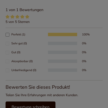
1 von 1 Bewertungen
5 von 5 Sternen
Durchschnittliche Bewertung von 5 von 5 Sternen
Perfekt (1)
100%
Sehr gut (0)
0%
Gut (0)
0%
Akzeptierbar (0)
0%
Unbefriedigend (0)
0%
Bewerten Sie dieses Produkt!
Teilen Sie Ihre Erfahrungen mit anderen Kunden.
Bewertung schreiben