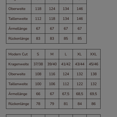
Oberweite
118
124
134
146
Taillenweite
112
118
134
146
Ärmellänge
67
67
67
67
Rückenlänge
83
83
85
85
Modern Cut
S
M
L
XL
XXL
Kragenweite
37/38
39/40
41/42
43/44
45/46
Oberweite
108
116
124
132
138
Taillenweite
100
106
112
122
132
Ärmellänge
66
67
67,5
68,5
69,5
Rückenlänge
78
79
81
84
86